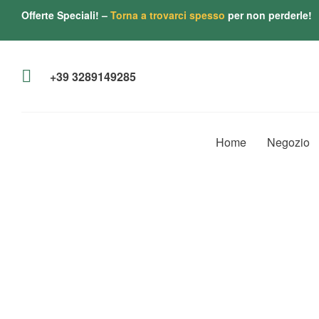
Offerte Speciali! –
Torna a trovarci spesso
per non perderle!
+39 3289149285
Home
Negozio