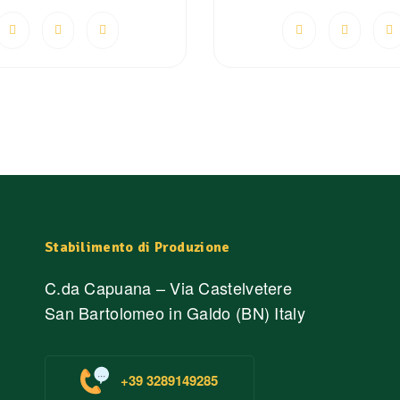
Stabilimento di Produzione
C.da Capuana – Via Castelvetere
San Bartolomeo in Galdo (BN) Italy
+39 3289149285