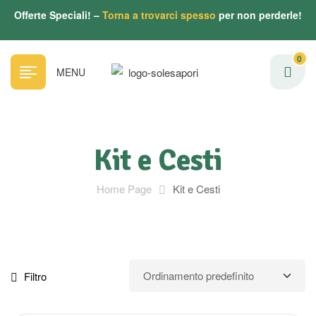
Offerte Speciali! –
Torna a trovarci spesso
per non perderle!
0
MENU
Kit e Cesti
Home Page
Kit e Cesti
Filtro