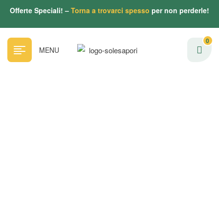
Offerte Speciali! –
Torna a trovarci spesso
per non perderle!
0
MENU