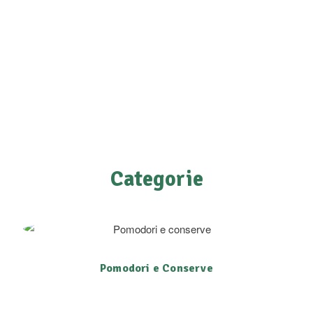
Ricordi come li faceva
la nonna?
Vieni a scoprire come li facciamo noi!
Categorie
Pomodori e Conserve