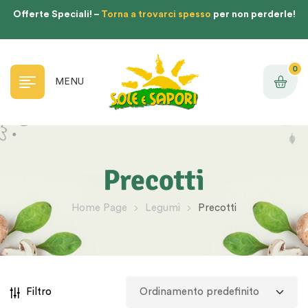
Offerte Speciali! –
Torna a trovarci spesso
per non perderle!
0
MENU
Precotti
Home Page
Legumi
Precotti
Filtro