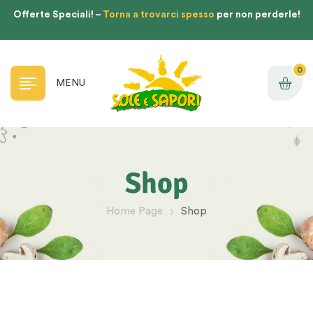
Offerte Speciali! –
Torna a trovarci spesso
per non perderle!
0
MENU
Shop
Home Page
Shop