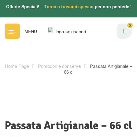
Offerte Speciali! –
Torna a trovarci spesso
per non perderle!
0
MENU
Home Page
Pomodori e conserve
Passata Artigianale –
66 cl
Passata Artigianale – 66 cl