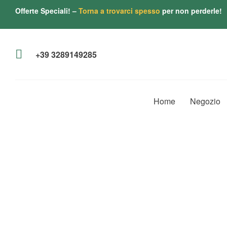
Offerte Speciali! –
Torna a trovarci spesso
per non perderle!
+39 3289149285
Home
Negozio