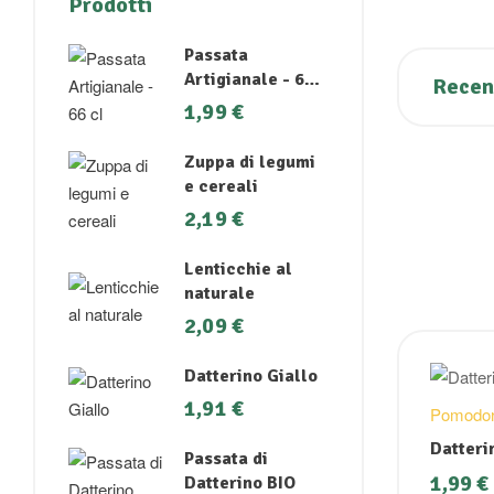
Prodotti
Passata
Artigianale - 66
Recens
cl
1,99
€
Zuppa di legumi
e cereali
2,19
€
Lenticchie al
naturale
2,09
€
Datterino Giallo
1,91
€
Pomodor
Datteri
Passata di
1,99
€
Datterino BIO