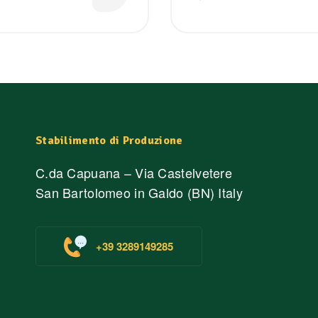
Stabilimento di Produzione
C.da Capuana – Via Castelvetere
San Bartolomeo in Galdo (BN) Italy
+39 3289149285