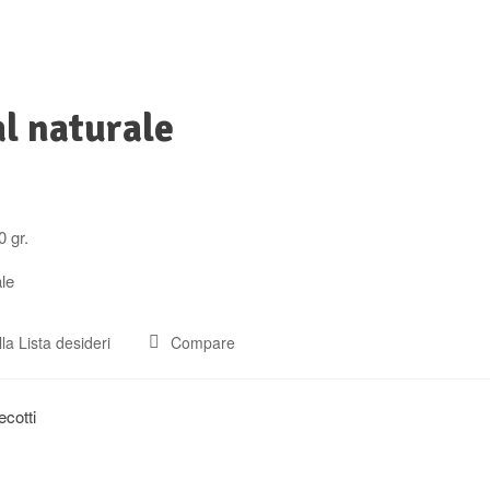
al naturale
 gr.
ale
la Lista desideri
Compare
ecotti