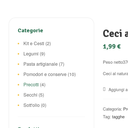
Categorie
Ceci 
Kit e Cesti
(2)
1,99
€
Legumi
(9)
Peso netto370
Pasta artigianale
(7)
Ceci al natur
Pomodori e conserve
(10)
Precotti
(4)
Aggiungi al
Secchi
(5)
Sott'olio
(0)
Categoria:
Pr
Tag:
tagghe