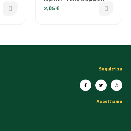
2,05
€
Seguici su
Accettiamo