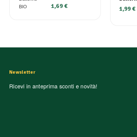
1,69
€
1,99
€
Newsletter
Ricevi in anteprima sconti e novità!