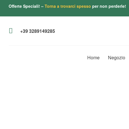
Offerte Speciali! –
Torna a trovarci spesso
per non perderle!
+39 3289149285
Home
Negozio