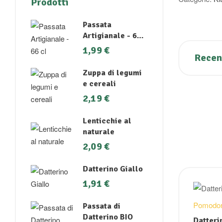
Prodotti
Passata
Artigianale - 66
cl
1,99
€
Recens
Zuppa di legumi
e cereali
2,19
€
Lenticchie al
naturale
2,09
€
Datterino Giallo
1,91
€
Pomodor
Passata di
Datterino BIO
Datteri