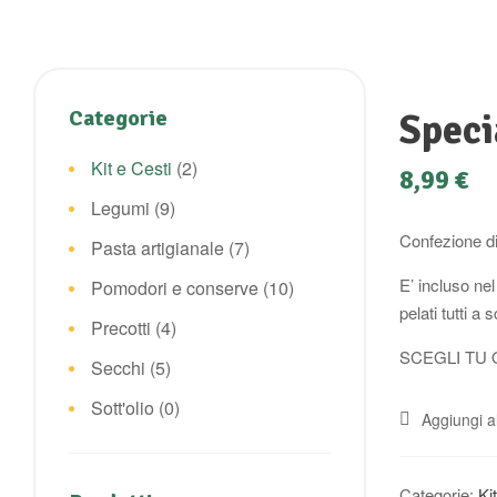
Categorie
Speci
Kit e Cesti
(2)
8,99
€
Legumi
(9)
Confezione di 
Pasta artigianale
(7)
E’ incluso ne
Pomodori e conserve
(10)
pelati tutti a 
Precotti
(4)
SCEGLI TU 
Secchi
(5)
Sott'olio
(0)
Aggiungi al
Categorie:
Ki