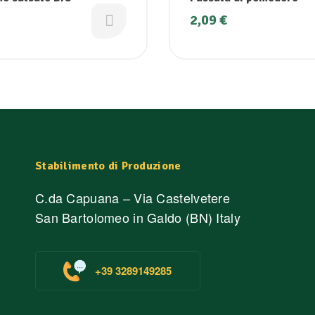
2,09
€
Stabilimento di Produzione
C.da Capuana – Via Castelvetere
San Bartolomeo in Galdo (BN) Italy
+39 3289149285