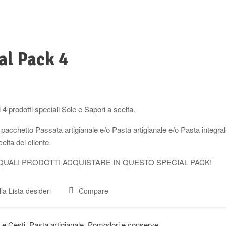
al Pack 4
4 prodotti speciali Sole e Sapori a scelta.
l pacchetto Passata artigianale e/o Pasta artigianale e/o Pasta integr
scelta del cliente.
QUALI PRODOTTI ACQUISTARE IN QUESTO SPECIAL PACK!
la Lista desideri
Compare
t e Cesti
,
Pasta artigianale
,
Pomodori e conserve