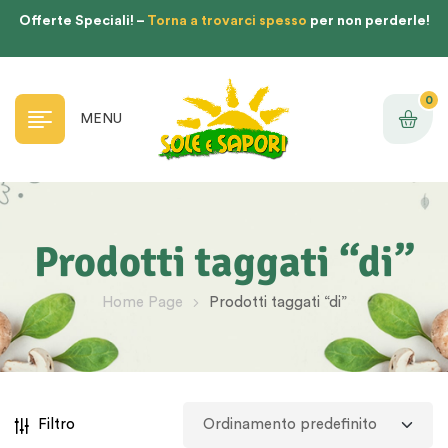
Offerte Speciali! –
Torna a trovarci spesso
per non perderle!
0
MENU
Prodotti taggati “di”
Home Page
Prodotti taggati “di”
Filtro