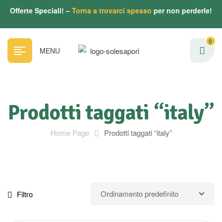
Offerte Speciali! –
Torna a trovarci spesso
per non perderle!
0
MENU
Prodotti taggati “italy”
Home Page
Prodotti taggati “italy”
Filtro