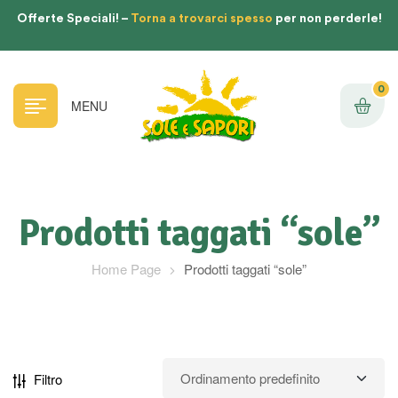
Offerte Speciali! –
Torna a trovarci spesso
per non perderle!
0
MENU
Prodotti taggati “sole”
Home Page
Prodotti taggati “sole”
Filtro