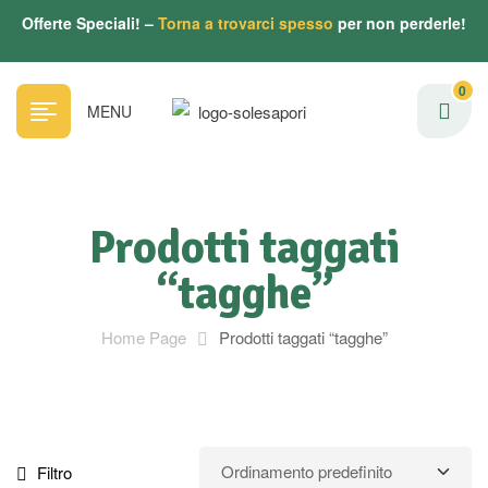
Offerte Speciali! –
Torna a trovarci spesso
per non perderle!
0
MENU
Prodotti taggati
“tagghe”
Home Page
Prodotti taggati “tagghe”
Filtro