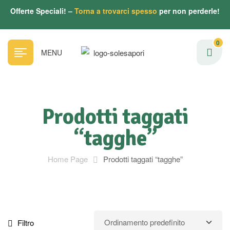
Offerte Speciali! –
Torna a trovarci spesso
per non perderle!
0
MENU
Prodotti taggati
“tagghe”
Home Page
Prodotti taggati “tagghe”
Filtro