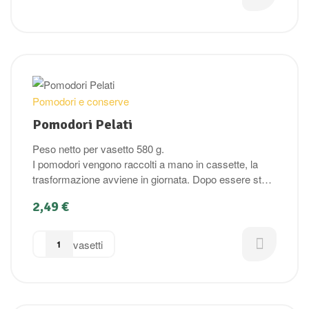
Pomodori e conserve
Pomodori Pelati
Peso netto per vasetto 580 g.
I pomodori vengono raccolti a mano in cassette, la
trasformazione avviene in giornata. Dopo essere stati
lavati, vengono sbollentati in acqua. la pelatura viene
2,49
€
fatta a mano. Una volta invasettati vengono
pastorizzati a bagnomaria
vasetti