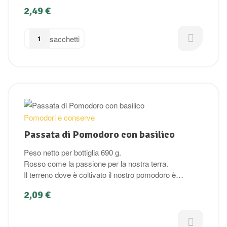
2,49
€
sacchetti
Pomodori e conserve
Passata di Pomodoro con basilico
Peso netto per bottiglia 690 g.
Rosso come la passione per la nostra terra.
Il terreno dove è coltivato il nostro pomodoro è
secco,non irriguo. ciò rappresenta una garanzia per la
2,09
€
qualità del pomodoro. La trasformazione avviene nella
stessa giornata della raccola, vi è una pastorizzazione
a bagnomaria come da tradizione del nostro territorio.