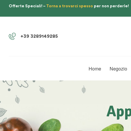
Offerte Speciali! –
Torna a trovarci spesso
per non perderle!
+39 3289149285
Home
Negozio
App