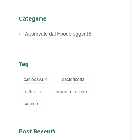
Categorie
Approvato dai Foodblogger
(5)
Tag
caciocavallo
cacioricotta
datterino
mezze maniche
salame
Post Recenti