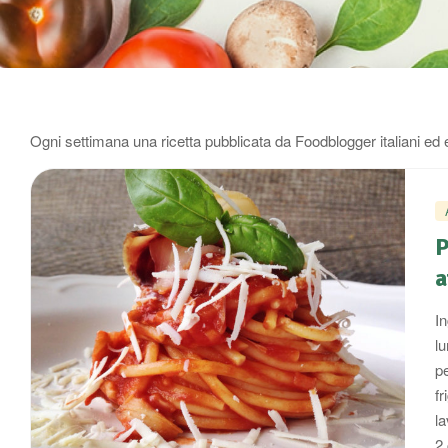
Ogni settimana una ricetta pubblicata da Foodblogger italiani ed 
P
a
I
lu
pe
fr
la
2 