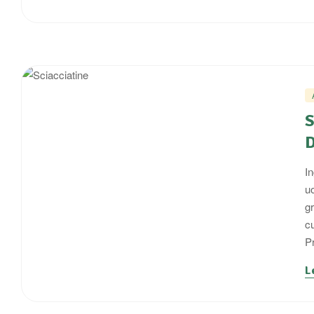
S
D
In
u
gr
cu
P
L