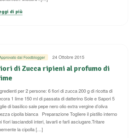
eggi di più
24 Ottobre 2015
Approvato dai Foodblogger
iori di Zucca ripieni al profumo di
Lime
gredienti per 2 persone: 6 fiori di zucca 200 g di ricotta di
ecora 1 lime 150 ml di passata di datterino Sole e Sapori 5
glie di basilico sale pepe nero olio extra vergine d’oliva
ezza cipolla bianca Preparazione Togliere il pistillo interno
i fiori lasciandoli interi, lavarli e farli asciugare.Tritare
inemente la cipolla […]