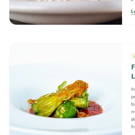
L
F
In
p
fo
m
de
f