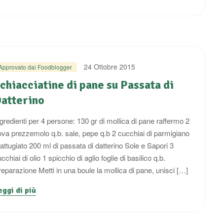
24 Ottobre 2015
Approvato dai Foodblogger
chiacciatine di pane su Passata di
atterino
gredienti per 4 persone: 130 gr di mollica di pane raffermo 2
ova prezzemolo q.b. sale, pepe q.b 2 cucchiai di parmigiano
attugiato 200 ml di passata di datterino Sole e Sapori 3
cchiai di olio 1 spicchio di aglio foglie di basilico q.b.
reparazione Metti in una boule la mollica di pane, unisci […]
eggi di più