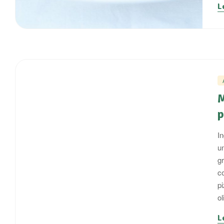
L
M
p
I
un
g
c
pi
ol
L