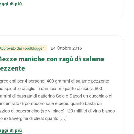
eggi di più
24 Ottobre 2015
Approvato dai Foodblogger
ezze maniche con ragù di salame
ezzente
ngredienti per 4 persone: 400 grammi di salame pezzente
o spicchio di aglio in camicia un quarto di cipolla 800
rammi di passata di datterino Sole e Sapori un cucchiaio di
oncentrato di pomodoro sale e pepe: quanto basta un
zzico di peperoncino (se vi piace) 120 millilitri di vino bianco
io extravergine di oliva: quanto […]
eggi di più