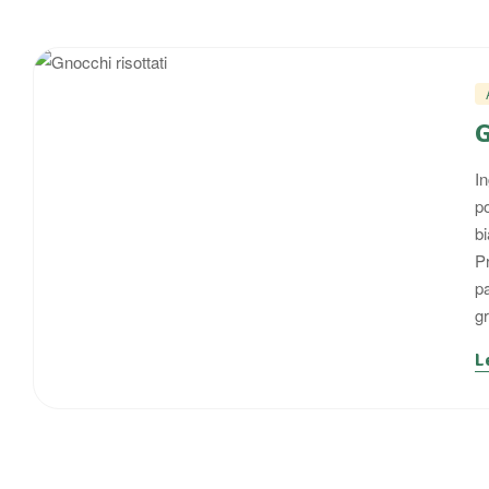
G
I
p
b
Pr
pa
g
L