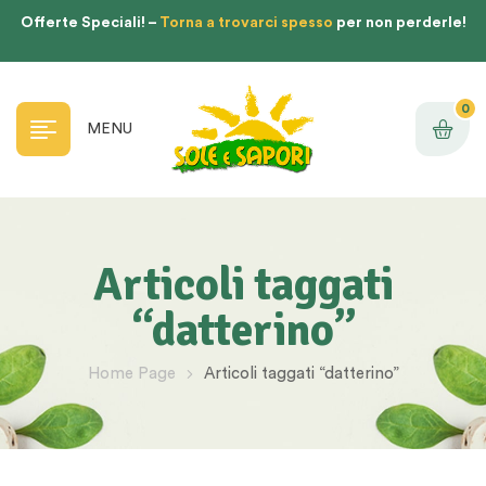
Offerte Speciali! –
Torna a trovarci spesso
per non perderle!
0
MENU
Articoli taggati
“datterino”
Home Page
Articoli taggati “datterino”