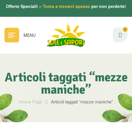
Offerte Speciali! –
Torna a trovarci spesso
per non perderle!
0
MENU
Articoli taggati “mezze
maniche”
Home Page
Articoli taggati “mezze maniche”